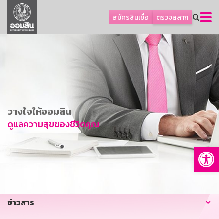
ลูกค้าธุรกิจ
สมัครสินเชื่อ
ตรวจสลาก
ลูกค้าผู้ประกอบรายย่อย
โปรโมชัน
ออมเพื่อสุข
เกี่ยวกับธนาคาร
การพัฒนาที่ยั่งยืน
วางใจให้ออมสิน
ข่าวสาร
ดูแลความสุขของชีวิตคุณ
บริการทางการเงิน
Op
อื่นๆ
ติดต่อเรา
บริการออนไลน์
ข่าวสาร
TH
EN
GSB Society