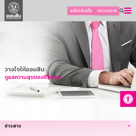
ลูกค้าธุรกิจ
สมัครสินเชื่อ
ตรวจสลาก
ลูกค้าผู้ประกอบรายย่อย
โปรโมชัน
ออมเพื่อสุข
เกี่ยวกับธนาคาร
การพัฒนาที่ยั่งยืน
วางใจให้ออมสิน
ข่าวสาร
ดูแลความสุขของชีวิตคุณ
บริการทางการเงิน
Op
อื่นๆ
ติดต่อเรา
บริการออนไลน์
ข่าวสาร
TH
EN
GSB Society