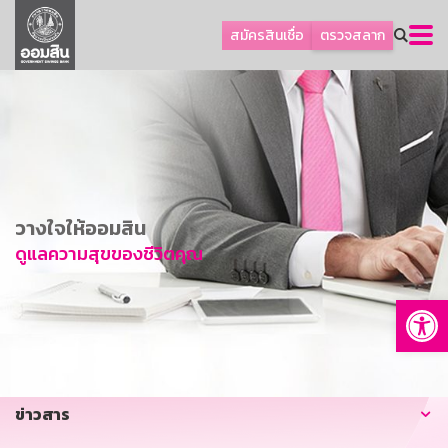
ลูกค้าธุรกิจ
สมัครสินเชื่อ
ตรวจสลาก
ลูกค้าผู้ประกอบรายย่อย
โปรโมชัน
ออมเพื่อสุข
เกี่ยวกับธนาคาร
การพัฒนาที่ยั่งยืน
วางใจให้ออมสิน
ข่าวสาร
ดูแลความสุขของชีวิตคุณ
บริการทางการเงิน
Op
อื่นๆ
ติดต่อเรา
บริการออนไลน์
ข่าวสาร
TH
EN
GSB Society