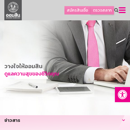
ลูกค้าธุรกิจ
สมัครสินเชื่อ
ตรวจสลาก
ลูกค้าผู้ประกอบรายย่อย
โปรโมชัน
ออมเพื่อสุข
เกี่ยวกับธนาคาร
การพัฒนาที่ยั่งยืน
วางใจให้ออมสิน
ข่าวสาร
ดูแลความสุขของชีวิตคุณ
บริการทางการเงิน
Op
อื่นๆ
ติดต่อเรา
บริการออนไลน์
ข่าวสาร
TH
EN
GSB Society