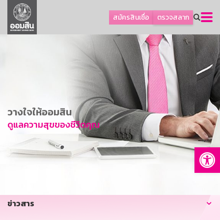
ลูกค้าธุรกิจ
สมัครสินเชื่อ
ตรวจสลาก
ลูกค้าผู้ประกอบรายย่อย
โปรโมชัน
ออมเพื่อสุข
เกี่ยวกับธนาคาร
การพัฒนาที่ยั่งยืน
วางใจให้ออมสิน
ข่าวสาร
ดูแลความสุขของชีวิตคุณ
บริการทางการเงิน
Op
อื่นๆ
ติดต่อเรา
บริการออนไลน์
ข่าวสาร
TH
EN
GSB Society