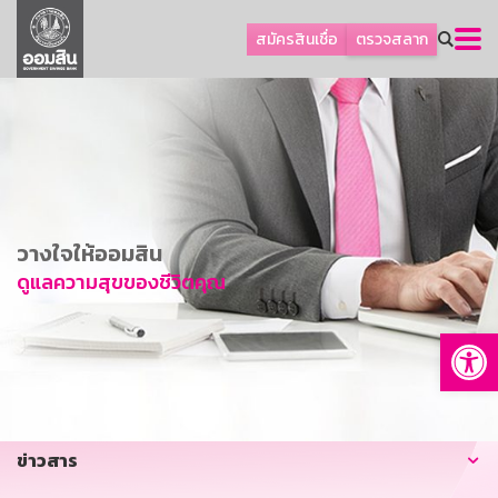
ลูกค้าธุรกิจ
สมัครสินเชื่อ
ตรวจสลาก
ลูกค้าผู้ประกอบรายย่อย
โปรโมชัน
ออมเพื่อสุข
เกี่ยวกับธนาคาร
การพัฒนาที่ยั่งยืน
วางใจให้ออมสิน
ข่าวสาร
ดูแลความสุขของชีวิตคุณ
บริการทางการเงิน
Op
อื่นๆ
ติดต่อเรา
บริการออนไลน์
ข่าวสาร
TH
EN
GSB Society