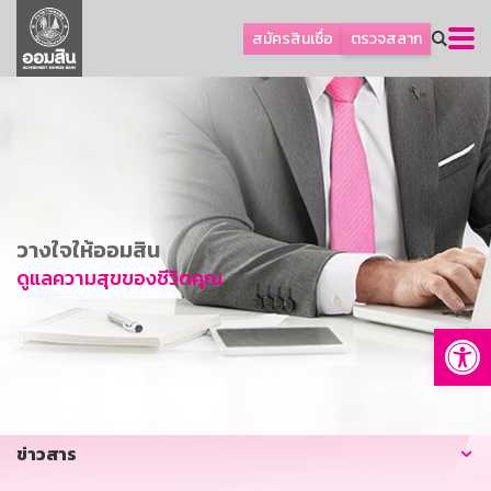
ลูกค้าธุรกิจ
สมัครสินเชื่อ
ตรวจสลาก
ลูกค้าผู้ประกอบรายย่อย
โปรโมชัน
ออมเพื่อสุข
เกี่ยวกับธนาคาร
การพัฒนาที่ยั่งยืน
วางใจให้ออมสิน
ข่าวสาร
ดูแลความสุขของชีวิตคุณ
บริการทางการเงิน
Op
อื่นๆ
ติดต่อเรา
บริการออนไลน์
ข่าวสาร
TH
EN
GSB Society