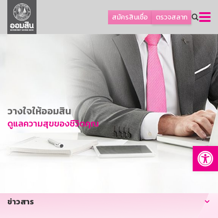
ลูกค้าธุรกิจ
สมัครสินเชื่อ
ตรวจสลาก
ลูกค้าผู้ประกอบรายย่อย
โปรโมชัน
ออมเพื่อสุข
เกี่ยวกับธนาคาร
การพัฒนาที่ยั่งยืน
วางใจให้ออมสิน
ข่าวสาร
ดูแลความสุขของชีวิตคุณ
บริการทางการเงิน
Op
อื่นๆ
ติดต่อเรา
บริการออนไลน์
ข่าวสาร
TH
EN
GSB Society