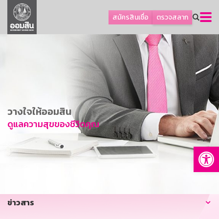
ลูกค้าธุรกิจ
สมัครสินเชื่อ
ตรวจสลาก
ลูกค้าผู้ประกอบรายย่อย
โปรโมชัน
ออมเพื่อสุข
เกี่ยวกับธนาคาร
การพัฒนาที่ยั่งยืน
วางใจให้ออมสิน
ข่าวสาร
ดูแลความสุขของชีวิตคุณ
บริการทางการเงิน
Op
อื่นๆ
ติดต่อเรา
บริการออนไลน์
ข่าวสาร
TH
EN
GSB Society