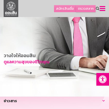
ลูกค้าธุรกิจ
สมัครสินเชื่อ
ตรวจสลาก
ลูกค้าผู้ประกอบรายย่อย
โปรโมชัน
ออมเพื่อสุข
เกี่ยวกับธนาคาร
การพัฒนาที่ยั่งยืน
วางใจให้ออมสิน
ข่าวสาร
ดูแลความสุขของชีวิตคุณ
บริการทางการเงิน
Op
อื่นๆ
ติดต่อเรา
บริการออนไลน์
ข่าวสาร
TH
EN
GSB Society