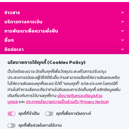
ข่าวสาร
บริการทางการเงิน
การพัฒนาเพื่อความยั่งยืน
อื่นๆ
ติดต่อเรา
นโยบายการใช้คุกกี้ (Cookies Policy)
GSB Society:
เว็บไซต์ของเราจะจัดเก็บคุกกี้เพื่อวัตถุประสงค์ในการปรับปรุง
ประสบการณ์ของผู้ใช้ให้ดียิ่งขึ้น ท่านสามารถเลือกให้ความยินยอมหรือ
ไม่ให้ความยินยอมคุกกี้ของเราได้ที่ "แถบคุกกี้” แต่ละประเภท ในกรณีที่
สำหรับพนักงาน
ท่านไม่ทำการเลือกจะถือว่าท่านไม่ยินยอมการจัดเก็บคุกกี้ คลิกข้อมูลเพิ่ม
เติมเกี่ยวกับการใช้งานคุกกี้ทาง
นโยบายคุ้มครองข้อมูลส่วน
Web HR
GSB Wisdom
M-Search
บุคคล
และ
ประกาศนโยบายความเป็นส่วนตัว (Privacy Notice)
เข้าสู่ระบบเน็ตเมล
คุกกี้ที่จำเป็น
คุกกี้เพื่อการวิเคราะห์
คุกกี้เพื่อช่วยในการใช้งาน