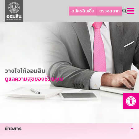
ลูกค้าธุรกิจ
สมัครสินเชื่อ
ตรวจสลาก
ลูกค้าผู้ประกอบรายย่อย
โปรโมชัน
ออมเพื่อสุข
เกี่ยวกับธนาคาร
การพัฒนาที่ยั่งยืน
วางใจให้ออมสิน
ข่าวสาร
ดูแลความสุขของชีวิตคุณ
บริการทางการเงิน
Op
อื่นๆ
ติดต่อเรา
บริการออนไลน์
ข่าวสาร
TH
EN
GSB Society