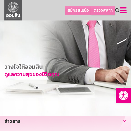
ลูกค้าธุรกิจ
สมัครสินเชื่อ
ตรวจสลาก
ลูกค้าผู้ประกอบรายย่อย
โปรโมชัน
ออมเพื่อสุข
เกี่ยวกับธนาคาร
การพัฒนาที่ยั่งยืน
วางใจให้ออมสิน
ข่าวสาร
ดูแลความสุขของชีวิตคุณ
บริการทางการเงิน
Op
อื่นๆ
ติดต่อเรา
บริการออนไลน์
ข่าวสาร
TH
EN
GSB Society