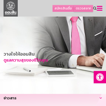
ลูกค้าธุรกิจ
สมัครสินเชื่อ
ตรวจสลาก
ลูกค้าผู้ประกอบรายย่อย
โปรโมชัน
ออมเพื่อสุข
เกี่ยวกับธนาคาร
การพัฒนาที่ยั่งยืน
วางใจให้ออมสิน
ข่าวสาร
ดูแลความสุขของชีวิตคุณ
บริการทางการเงิน
Op
อื่นๆ
ติดต่อเรา
บริการออนไลน์
ข่าวสาร
TH
EN
GSB Society