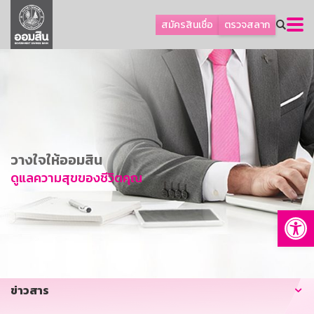
ลูกค้าธุรกิจ
สมัครสินเชื่อ
ตรวจสลาก
ลูกค้าผู้ประกอบรายย่อย
โปรโมชัน
ออมเพื่อสุข
เกี่ยวกับธนาคาร
การพัฒนาที่ยั่งยืน
วางใจให้ออมสิน
ข่าวสาร
ดูแลความสุขของชีวิตคุณ
บริการทางการเงิน
Op
อื่นๆ
ติดต่อเรา
บริการออนไลน์
ข่าวสาร
TH
EN
GSB Society