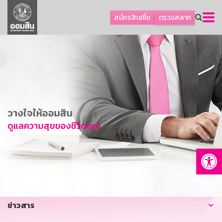
ลูกค้าธุรกิจ
สมัครสินเชื่อ
ตรวจสลาก
ลูกค้าผู้ประกอบรายย่อย
โปรโมชัน
ออมเพื่อสุข
เกี่ยวกับธนาคาร
การพัฒนาที่ยั่งยืน
วางใจให้ออมสิน
ข่าวสาร
ดูแลความสุขของชีวิตคุณ
บริการทางการเงิน
Op
อื่นๆ
ติดต่อเรา
บริการออนไลน์
ข่าวสาร
TH
EN
GSB Society