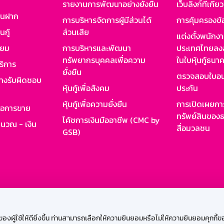
รายงานการพัฒนาอย่างยั่งยืน
เว็บลิงก์ที่เกี่ย
งินฝาก
การบริหารจัดการผู้มีส่วนได้
การคุ้มครองข้
นกู้
ส่วนเสีย
แต่งตั้งพนักง
ียม
การบริหารและพัฒนา
ประเทศไทยลงล
ทรัพยากรบุคคลเพื่อความ
ในใบหุ้นกู้ธน
ริการ
ยั่งยืน
ตรวจสอบใบอน
ย่างรับผิดชอบ
หุ้นกู้เพื่อสังคม
ประกัน
หุ้นกู้เพื่อความยั่งยืน
การเปิดเผยการ
รอการขาย
ทรัพย์สินของธ
โค้ชการเงินมืออาชีพ (CMC by
ำนวณ - เงิน
สื่อมวลชน
GSB)
กงาน
Web HR
GSB Wisdom
M-Search
เข้าสู่ร
ผู้ใช้ให้ดียิ่งขึ้น ท่านสามารถเลือกให้ความยินยอมหรือไม่ให้ความยินยอมคุกกี้ของเ