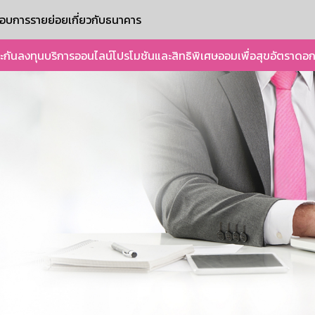
ะกอบการรายย่อย
เกี่ยวกับธนาคาร
ะกัน
ลงทุน
บริการออนไลน์
โปรโมชันและสิทธิพิเศษ
ออมเพื่อสุข
อัตราดอก