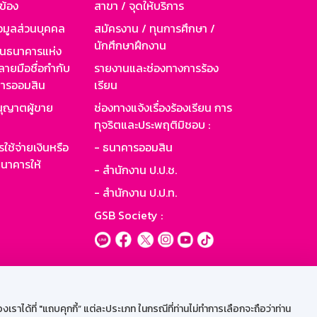
วข้อง
สาขา / จุดให้บริการ
อมูลส่วนบุคคล
สมัครงาน / ทุนการศึกษา /
นักศึกษาฝึกงาน
านธนาคารแห่ง
ายมือชื่อกำกับ
รายงานและช่องทางการร้อง
าคารออมสิน
เรียน
ุญาตผู้ขาย
ช่องทางแจ้งเรื่องร้องเรียน การ
ทุจริตและประพฤติมิชอบ :
ใช้จ่ายเงินหรือ
- ธนาคารออมสิน
นาคารให้
- สำนักงาน ป.ป.ช.
- สำนักงาน ป.ป.ท.
GSB Society :
ะบบเน็ตเมล
ราได้ที่ "แถบคุกกี้” แต่ละประเภท ในกรณีที่ท่านไม่ทำการเลือกจะถือว่าท่าน