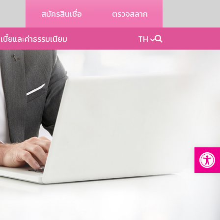
สมัครสินเชื่อ
ตรวจสลาก
เบี้ยและค่าธรรมเนียม
TH
Op