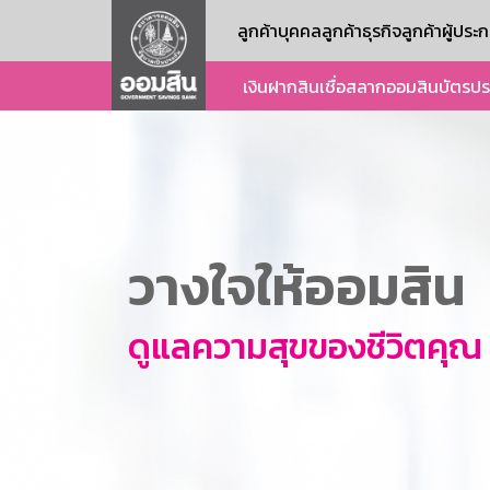
ลูกค้าบุคคล
ลูกค้าธุรกิจ
ลูกค้าผู้ปร
เงินฝาก
สินเชื่อ
สลากออมสิน
บัตร
ปร
วางใจให้ออมสิน
ดูแลความสุขของชีวิตคุณ