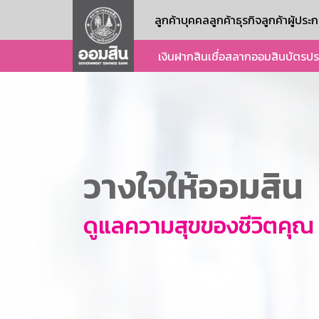
ลูกค้าบุคคล
ลูกค้าธุรกิจ
ลูกค้าผู้ปร
เงินฝาก
สินเชื่อ
สลากออมสิน
บัตร
ปร
วางใจให้ออมสิน
ดูแลความสุขของชีวิตคุณ