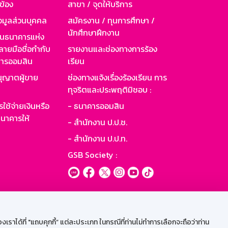
วข้อง
สาขา / จุดให้บริการ
อมูลส่วนบุคคล
สมัครงาน / ทุนการศึกษา /
นักศึกษาฝึกงาน
านธนาคารแห่ง
ายมือชื่อกำกับ
รายงานและช่องทางการร้อง
าคารออมสิน
เรียน
ุญาตผู้ขาย
ช่องทางแจ้งเรื่องร้องเรียน การ
ทุจริตและประพฤติมิชอบ :
ใช้จ่ายเงินหรือ
- ธนาคารออมสิน
นาคารให้
- สำนักงาน ป.ป.ช.
- สำนักงาน ป.ป.ท.
GSB Society :
ะบบเน็ตเมล
ราได้ที่ "แถบคุกกี้” แต่ละประเภท ในกรณีที่ท่านไม่ทำการเลือกจะถือว่าท่าน