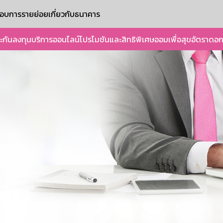
ะกอบการรายย่อย
เกี่ยวกับธนาคาร
ะกัน
ลงทุน
บริการออนไลน์
โปรโมชันและสิทธิพิเศษ
ออมเพื่อสุข
อัตราดอก