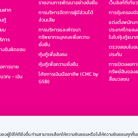
รายงานการพัฒนาอย่างยั่งยืน
เว็บลิงก์ที่เกี่ย
งินฝาก
การบริหารจัดการผู้มีส่วนได้
การคุ้มครองข้
นกู้
ส่วนเสีย
แต่งตั้งพนักง
ียม
การบริหารและพัฒนา
ประเทศไทยลงล
ทรัพยากรบุคคลเพื่อความ
ในใบหุ้นกู้ธน
ริการ
ยั่งยืน
ตรวจสอบใบอน
ย่างรับผิดชอบ
หุ้นกู้เพื่อสังคม
ประกัน
หุ้นกู้เพื่อความยั่งยืน
การเปิดเผยการ
รอการขาย
ทรัพย์สินของธ
โค้ชการเงินมืออาชีพ (CMC by
ำนวณ - เงิน
สื่อมวลชน
GSB)
กงาน
Web HR
GSB Wisdom
M-Search
เข้าสู่ร
ผู้ใช้ให้ดียิ่งขึ้น ท่านสามารถเลือกให้ความยินยอมหรือไม่ให้ความยินยอมคุกกี้ของเ