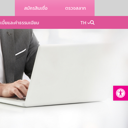
สมัครสินเชื่อ
ตรวจสลาก
เบี้ยและค่าธรรมเนียม
TH
Op