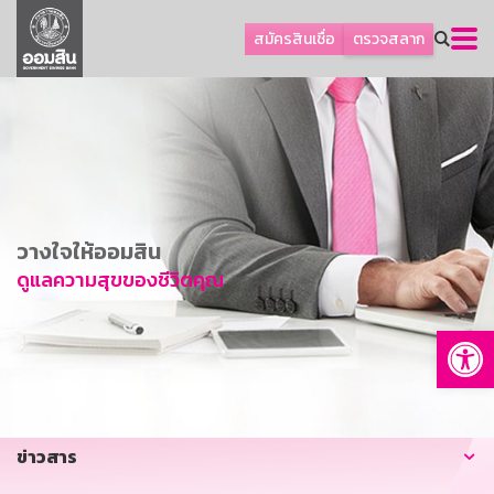
ลูกค้าธุรกิจ
สมัครสินเชื่อ
ตรวจสลาก
ลูกค้าผู้ประกอบรายย่อย
โปรโมชัน
ออมเพื่อสุข
เกี่ยวกับธนาคาร
การพัฒนาที่ยั่งยืน
วางใจให้ออมสิน
ข่าวสาร
ดูแลความสุขของชีวิตคุณ
บริการทางการเงิน
Op
อื่นๆ
ติดต่อเรา
บริการออนไลน์
ข่าวสาร
TH
EN
GSB Society