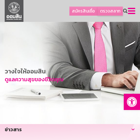
ลูกค้าธุรกิจ
สมัครสินเชื่อ
ตรวจสลาก
ลูกค้าผู้ประกอบรายย่อย
โปรโมชัน
ออมเพื่อสุข
เกี่ยวกับธนาคาร
การพัฒนาที่ยั่งยืน
วางใจให้ออมสิน
ข่าวสาร
ดูแลความสุขของชีวิตคุณ
บริการทางการเงิน
Op
อื่นๆ
ติดต่อเรา
บริการออนไลน์
ข่าวสาร
TH
EN
GSB Society