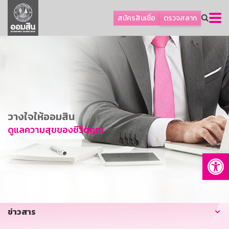
ลูกค้าธุรกิจ
สมัครสินเชื่อ
ตรวจสลาก
ลูกค้าผู้ประกอบรายย่อย
โปรโมชัน
ออมเพื่อสุข
เกี่ยวกับธนาคาร
การพัฒนาที่ยั่งยืน
วางใจให้ออมสิน
ข่าวสาร
ดูแลความสุขของชีวิตคุณ
บริการทางการเงิน
Op
อื่นๆ
ติดต่อเรา
บริการออนไลน์
ข่าวสาร
TH
EN
GSB Society