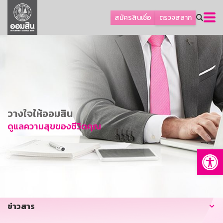
ลูกค้าธุรกิจ
สมัครสินเชื่อ
ตรวจสลาก
ลูกค้าผู้ประกอบรายย่อย
โปรโมชัน
ออมเพื่อสุข
เกี่ยวกับธนาคาร
การพัฒนาที่ยั่งยืน
วางใจให้ออมสิน
ข่าวสาร
ดูแลความสุขของชีวิตคุณ
บริการทางการเงิน
Op
อื่นๆ
ติดต่อเรา
บริการออนไลน์
ข่าวสาร
TH
EN
GSB Society