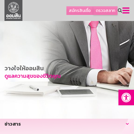
ลูกค้าธุรกิจ
สมัครสินเชื่อ
ตรวจสลาก
ลูกค้าผู้ประกอบรายย่อย
โปรโมชัน
ออมเพื่อสุข
เกี่ยวกับธนาคาร
การพัฒนาที่ยั่งยืน
วางใจให้ออมสิน
ข่าวสาร
ดูแลความสุขของชีวิตคุณ
บริการทางการเงิน
Op
อื่นๆ
ติดต่อเรา
บริการออนไลน์
ข่าวสาร
TH
EN
GSB Society