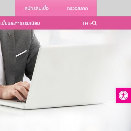
สมัครสินเชื่อ
ตรวจสลาก
เบี้ยและค่าธรรมเนียม
TH
Op