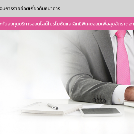
ะกอบการรายย่อย
เกี่ยวกับธนาคาร
ะกัน
ลงทุน
บริการออนไลน์
โปรโมชันและสิทธิพิเศษ
ออมเพื่อสุข
อัตราดอก