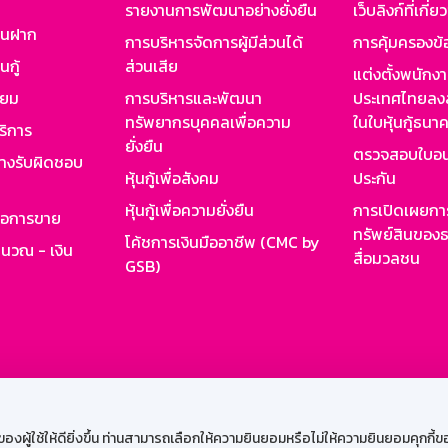
รายงานการพัฒนาอย่างยั่งยืน
เว็บลิงก์ที่เกี่ย
งินฝาก
การบริหารจัดการผู้มีส่วนได้
การคุ้มครองข้
นกู้
ส่วนเสีย
แต่งตั้งพนักง
ียม
การบริหารและพัฒนา
ประเทศไทยลงล
ทรัพยากรบุคคลเพื่อความ
ในใบหุ้นกู้ธน
ริการ
ยั่งยืน
ตรวจสอบใบอน
ย่างรับผิดชอบ
หุ้นกู้เพื่อสังคม
ประกัน
หุ้นกู้เพื่อความยั่งยืน
การเปิดเผยการ
รอการขาย
ทรัพย์สินของธ
โค้ชการเงินมืออาชีพ (CMC by
ำนวณ - เงิน
สื่อมวลชน
GSB)
กงาน
Web HR
GSB Wisdom
M-Search
เข้าสู่ร
ผู้ใช้ให้ดียิ่งขึ้น ท่านสามารถเลือกให้ความยินยอมหรือไม่ให้ความยินยอมคุกกี้ของเ