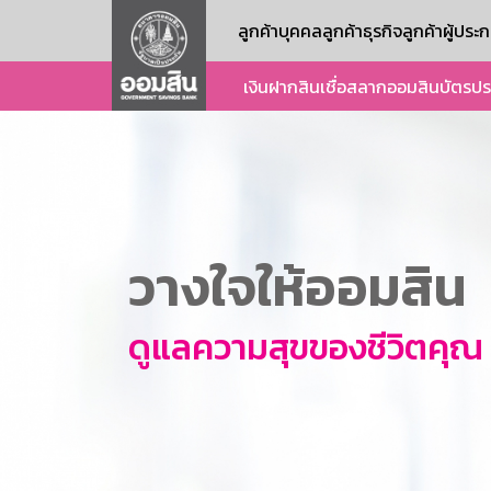
ลูกค้าบุคคล
ลูกค้าธุรกิจ
ลูกค้าผู้ปร
เงินฝาก
สินเชื่อ
สลากออมสิน
บัตร
ปร
วางใจให้ออมสิน
ดูแลความสุขของชีวิตคุณ