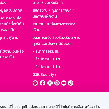
วข้อง
สาขา / จุดให้บริการ
อมูลส่วนบุคคล
สมัครงาน / ทุนการศึกษา /
นักศึกษาฝึกงาน
านธนาคารแห่ง
ายมือชื่อกำกับ
รายงานและช่องทางการร้อง
าคารออมสิน
เรียน
ุญาตผู้ขาย
ช่องทางแจ้งเรื่องร้องเรียน การ
ทุจริตและประพฤติมิชอบ :
ใช้จ่ายเงินหรือ
- ธนาคารออมสิน
นาคารให้
- สำนักงาน ป.ป.ช.
- สำนักงาน ป.ป.ท.
GSB Society :
ะบบเน็ตเมล
ราได้ที่ "แถบคุกกี้” แต่ละประเภท ในกรณีที่ท่านไม่ทำการเลือกจะถือว่าท่าน