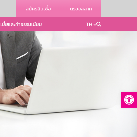
สมัครสินเชื่อ
ตรวจสลาก
เบี้ยและค่าธรรมเนียม
TH
Op