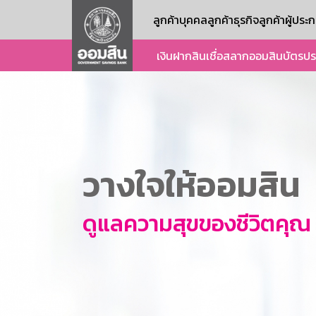
ลูกค้าบุคคล
ลูกค้าธุรกิจ
ลูกค้าผู้ปร
เงินฝาก
สินเชื่อ
สลากออมสิน
บัตร
ปร
วางใจให้ออมสิน
ดูแลความสุขของชีวิตคุณ