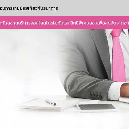
ะกอบการรายย่อย
เกี่ยวกับธนาคาร
ะกัน
ลงทุน
บริการออนไลน์
โปรโมชันและสิทธิพิเศษ
ออมเพื่อสุข
อัตราดอก