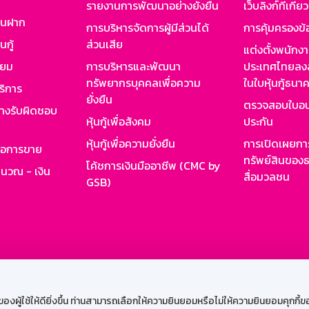
รายงานการพัฒนาอย่างยั่งยืน
เว็บลิงก์ที่เกี่ย
งินฝาก
การบริหารจัดการผู้มีส่วนได้
การคุ้มครองข้
นกู้
ส่วนเสีย
แต่งตั้งพนักง
ียม
การบริหารและพัฒนา
ประเทศไทยลงล
ทรัพยากรบุคคลเพื่อความ
ในใบหุ้นกู้ธน
ริการ
ยั่งยืน
ตรวจสอบใบอน
ย่างรับผิดชอบ
หุ้นกู้เพื่อสังคม
ประกัน
หุ้นกู้เพื่อความยั่งยืน
การเปิดเผยการ
รอการขาย
ทรัพย์สินของธ
โค้ชการเงินมืออาชีพ (CMC by
ำนวณ - เงิน
สื่อมวลชน
GSB)
กงาน
Web HR
GSB Wisdom
M-Search
เข้าสู่ร
ผู้ใช้ให้ดียิ่งขึ้น ท่านสามารถเลือกให้ความยินยอมหรือไม่ให้ความยินยอมคุกกี้ของเ