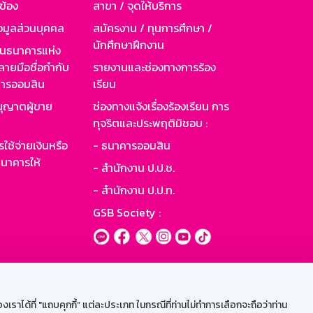
วข้อง
สาขา / จุดให้บริการ
อมูลส่วนบุคคล
สมัครงาน / ทุนการศึกษา /
นักศึกษาฝึกงาน
านธนาคารแห่ง
ายมือชื่อกำกับ
รายงานและช่องทางการร้อง
าคารออมสิน
เรียน
ุญาตผู้ขาย
ช่องทางแจ้งเรื่องร้องเรียน การ
ทุจริตและประพฤติมิชอบ :
ใช้จ่ายเงินหรือ
- ธนาคารออมสิน
นาคารให้
- สำนักงาน ป.ป.ช.
- สำนักงาน ป.ป.ท.
GSB Society :
ะบบเน็ตเมล
ราได้ที่ "แถบคุกกี้” แต่ละประเภท ในกรณีที่ท่านไม่ทำการเลือกจะถือว่าท่าน