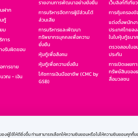
รายงานการพัฒนาอย่างยั่งยืน
เว็บลิงก์ที่เกี่ย
งินฝาก
การบริหารจัดการผู้มีส่วนได้
การคุ้มครองข้
นกู้
ส่วนเสีย
แต่งตั้งพนักง
ียม
การบริหารและพัฒนา
ประเทศไทยลงล
ทรัพยากรบุคคลเพื่อความ
ในใบหุ้นกู้ธน
ริการ
ยั่งยืน
ตรวจสอบใบอน
ย่างรับผิดชอบ
หุ้นกู้เพื่อสังคม
ประกัน
หุ้นกู้เพื่อความยั่งยืน
การเปิดเผยการ
รอการขาย
ทรัพย์สินของธ
โค้ชการเงินมืออาชีพ (CMC by
ำนวณ - เงิน
สื่อมวลชน
GSB)
กงาน
Web HR
GSB Wisdom
M-Search
เข้าสู่ร
ผู้ใช้ให้ดียิ่งขึ้น ท่านสามารถเลือกให้ความยินยอมหรือไม่ให้ความยินยอมคุกกี้ของเ