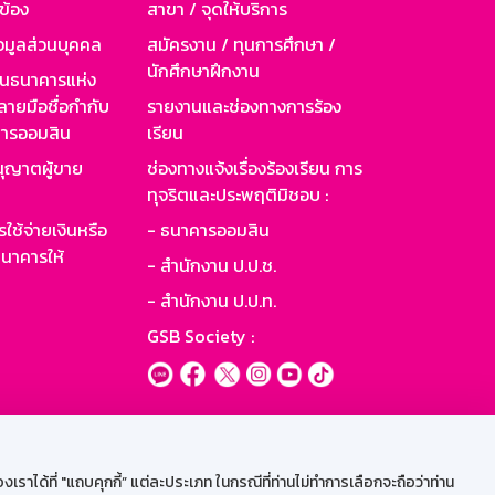
วข้อง
สาขา / จุดให้บริการ
อมูลส่วนบุคคล
สมัครงาน / ทุนการศึกษา /
นักศึกษาฝึกงาน
านธนาคารแห่ง
ายมือชื่อกำกับ
รายงานและช่องทางการร้อง
าคารออมสิน
เรียน
ุญาตผู้ขาย
ช่องทางแจ้งเรื่องร้องเรียน การ
ทุจริตและประพฤติมิชอบ :
ใช้จ่ายเงินหรือ
- ธนาคารออมสิน
นาคารให้
- สำนักงาน ป.ป.ช.
- สำนักงาน ป.ป.ท.
GSB Society :
ะบบเน็ตเมล
ราได้ที่ "แถบคุกกี้” แต่ละประเภท ในกรณีที่ท่านไม่ทำการเลือกจะถือว่าท่าน