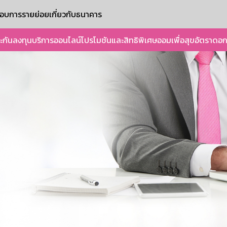
ะกอบการรายย่อย
เกี่ยวกับธนาคาร
ะกัน
ลงทุน
บริการออนไลน์
โปรโมชันและสิทธิพิเศษ
ออมเพื่อสุข
อัตราดอก