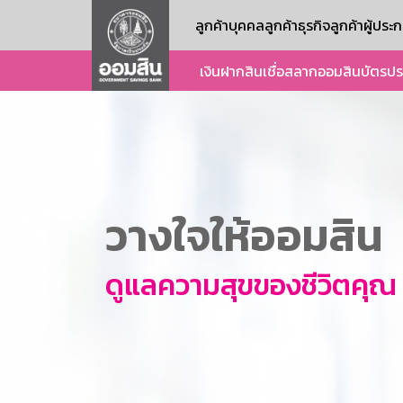
ลูกค้าบุคคล
ลูกค้าธุรกิจ
ลูกค้าผู้ปร
เงินฝาก
สินเชื่อ
สลากออมสิน
บัตร
ปร
วางใจให้ออมสิน
ดูแลความสุขของชีวิตคุณ