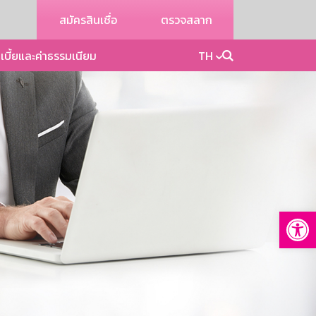
สมัครสินเชื่อ
ตรวจสลาก
เบี้ยและค่าธรรมเนียม
TH
Op