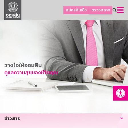
ลูกค้าธุรกิจ
สมัครสินเชื่อ
ตรวจสลาก
ลูกค้าผู้ประกอบรายย่อย
โปรโมชัน
ออมเพื่อสุข
เกี่ยวกับธนาคาร
การพัฒนาที่ยั่งยืน
วางใจให้ออมสิน
ข่าวสาร
ดูแลความสุขของชีวิตคุณ
บริการทางการเงิน
Op
อื่นๆ
ติดต่อเรา
บริการออนไลน์
ข่าวสาร
TH
EN
GSB Society