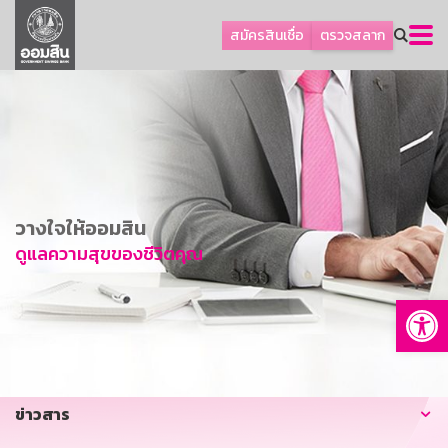
ลูกค้าธุรกิจ
สมัครสินเชื่อ
ตรวจสลาก
ลูกค้าผู้ประกอบรายย่อย
โปรโมชัน
ออมเพื่อสุข
เกี่ยวกับธนาคาร
การพัฒนาที่ยั่งยืน
วางใจให้ออมสิน
ข่าวสาร
ดูแลความสุขของชีวิตคุณ
บริการทางการเงิน
Op
อื่นๆ
ติดต่อเรา
บริการออนไลน์
ข่าวสาร
TH
EN
GSB Society