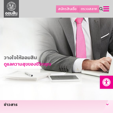
ลูกค้าธุรกิจ
สมัครสินเชื่อ
ตรวจสลาก
ลูกค้าผู้ประกอบรายย่อย
โปรโมชัน
ออมเพื่อสุข
เกี่ยวกับธนาคาร
การพัฒนาที่ยั่งยืน
วางใจให้ออมสิน
ข่าวสาร
ดูแลความสุขของชีวิตคุณ
บริการทางการเงิน
Op
อื่นๆ
ติดต่อเรา
บริการออนไลน์
ข่าวสาร
TH
EN
GSB Society