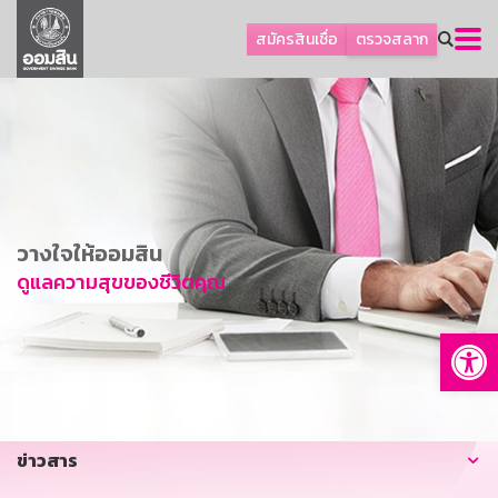
ลูกค้าธุรกิจ
สมัครสินเชื่อ
ตรวจสลาก
ลูกค้าผู้ประกอบรายย่อย
โปรโมชัน
ออมเพื่อสุข
เกี่ยวกับธนาคาร
การพัฒนาที่ยั่งยืน
วางใจให้ออมสิน
ข่าวสาร
ดูแลความสุขของชีวิตคุณ
บริการทางการเงิน
Op
อื่นๆ
ติดต่อเรา
บริการออนไลน์
ข่าวสาร
TH
EN
GSB Society