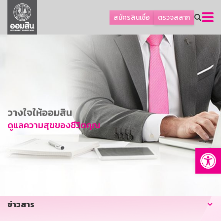
ลูกค้าธุรกิจ
สมัครสินเชื่อ
ตรวจสลาก
ลูกค้าผู้ประกอบรายย่อย
โปรโมชัน
ออมเพื่อสุข
เกี่ยวกับธนาคาร
การพัฒนาที่ยั่งยืน
วางใจให้ออมสิน
ข่าวสาร
ดูแลความสุขของชีวิตคุณ
บริการทางการเงิน
Op
อื่นๆ
ติดต่อเรา
บริการออนไลน์
ข่าวสาร
TH
EN
GSB Society