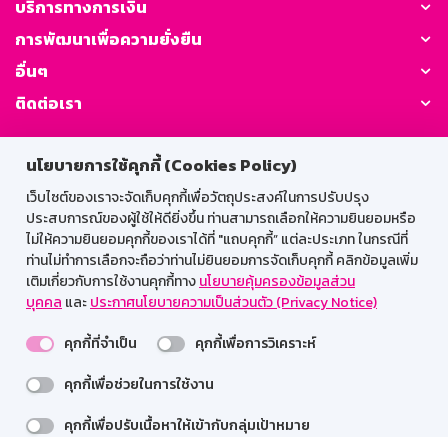
บริการทางการเงิน
การพัฒนาเพื่อความยั่งยืน
อื่นๆ
ติดต่อเรา
GSB Society:
นโยบายการใช้คุกกี้ (Cookies Policy)
เว็บไซต์ของเราจะจัดเก็บคุกกี้เพื่อวัตถุประสงค์ในการปรับปรุง
ประสบการณ์ของผู้ใช้ให้ดียิ่งขึ้น ท่านสามารถเลือกให้ความยินยอมหรือ
สำหรับพนักงาน
ไม่ให้ความยินยอมคุกกี้ของเราได้ที่ "แถบคุกกี้” แต่ละประเภท ในกรณีที่
ท่านไม่ทำการเลือกจะถือว่าท่านไม่ยินยอมการจัดเก็บคุกกี้ คลิกข้อมูลเพิ่ม
Web HR
GSB Wisdom
M-Search
เติมเกี่ยวกับการใช้งานคุกกี้ทาง
นโยบายคุ้มครองข้อมูลส่วน
บุคคล
และ
ประกาศนโยบายความเป็นส่วนตัว (Privacy Notice)
เข้าสู่ระบบเน็ตเมล
คุกกี้ที่จำเป็น
คุกกี้เพื่อการวิเคราะห์
คุกกี้เพื่อช่วยในการใช้งาน
รองรับการใช้งานได้ดีบนเว็บบราวเซอร์
คุกกี้เพื่อปรับเนื้อหาให้เข้ากับกลุ่มเป้าหมาย
สงวนลิขสิทธิ์ 2567 ธนาคารออมสิน