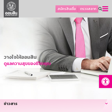
ลูกค้าธุรกิจ
สมัครสินเชื่อ
ตรวจสลาก
ลูกค้าผู้ประกอบรายย่อย
โปรโมชัน
ออมเพื่อสุข
เกี่ยวกับธนาคาร
การพัฒนาที่ยั่งยืน
วางใจให้ออมสิน
ข่าวสาร
ดูแลความสุขของชีวิตคุณ
บริการทางการเงิน
Op
อื่นๆ
ติดต่อเรา
บริการออนไลน์
ข่าวสาร
TH
EN
GSB Society