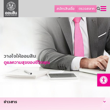
ลูกค้าธุรกิจ
สมัครสินเชื่อ
ตรวจสลาก
ลูกค้าผู้ประกอบรายย่อย
โปรโมชัน
ออมเพื่อสุข
เกี่ยวกับธนาคาร
การพัฒนาที่ยั่งยืน
วางใจให้ออมสิน
ข่าวสาร
ดูแลความสุขของชีวิตคุณ
บริการทางการเงิน
Op
อื่นๆ
ติดต่อเรา
บริการออนไลน์
ข่าวสาร
TH
EN
GSB Society