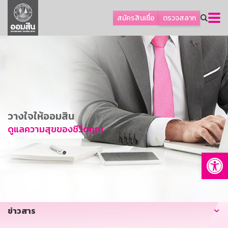
ลูกค้าธุรกิจ
สมัครสินเชื่อ
ตรวจสลาก
ลูกค้าผู้ประกอบรายย่อย
โปรโมชัน
ออมเพื่อสุข
เกี่ยวกับธนาคาร
การพัฒนาที่ยั่งยืน
วางใจให้ออมสิน
ข่าวสาร
ดูแลความสุขของชีวิตคุณ
บริการทางการเงิน
Op
อื่นๆ
ติดต่อเรา
บริการออนไลน์
ข่าวสาร
TH
EN
GSB Society