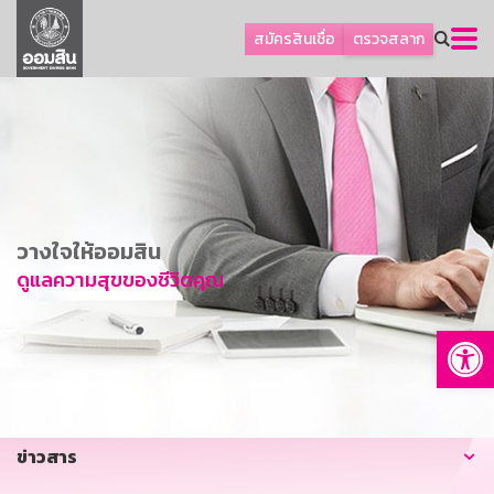
ลูกค้าธุรกิจ
สมัครสินเชื่อ
ตรวจสลาก
ลูกค้าผู้ประกอบรายย่อย
โปรโมชัน
ออมเพื่อสุข
เกี่ยวกับธนาคาร
การพัฒนาที่ยั่งยืน
วางใจให้ออมสิน
ข่าวสาร
ดูแลความสุขของชีวิตคุณ
บริการทางการเงิน
Op
อื่นๆ
ติดต่อเรา
บริการออนไลน์
ข่าวสาร
TH
EN
GSB Society