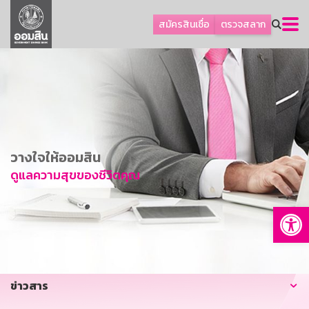
ลูกค้าธุรกิจ
สมัครสินเชื่อ
ตรวจสลาก
ลูกค้าผู้ประกอบรายย่อย
โปรโมชัน
ออมเพื่อสุข
เกี่ยวกับธนาคาร
การพัฒนาที่ยั่งยืน
วางใจให้ออมสิน
ข่าวสาร
ดูแลความสุขของชีวิตคุณ
บริการทางการเงิน
Op
อื่นๆ
ติดต่อเรา
บริการออนไลน์
ข่าวสาร
TH
EN
GSB Society