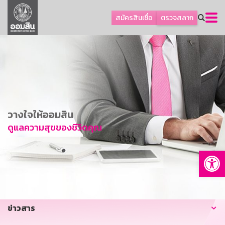
ลูกค้าธุรกิจ
สมัครสินเชื่อ
ตรวจสลาก
ลูกค้าผู้ประกอบรายย่อย
โปรโมชัน
ออมเพื่อสุข
เกี่ยวกับธนาคาร
การพัฒนาที่ยั่งยืน
วางใจให้ออมสิน
ข่าวสาร
ดูแลความสุขของชีวิตคุณ
บริการทางการเงิน
Op
อื่นๆ
ติดต่อเรา
บริการออนไลน์
ข่าวสาร
TH
EN
GSB Society