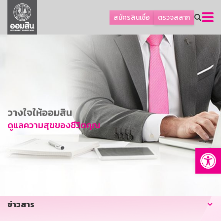
ลูกค้าธุรกิจ
สมัครสินเชื่อ
ตรวจสลาก
ลูกค้าผู้ประกอบรายย่อย
โปรโมชัน
ออมเพื่อสุข
เกี่ยวกับธนาคาร
การพัฒนาที่ยั่งยืน
วางใจให้ออมสิน
ข่าวสาร
ดูแลความสุขของชีวิตคุณ
บริการทางการเงิน
Op
อื่นๆ
ติดต่อเรา
บริการออนไลน์
ข่าวสาร
TH
EN
GSB Society