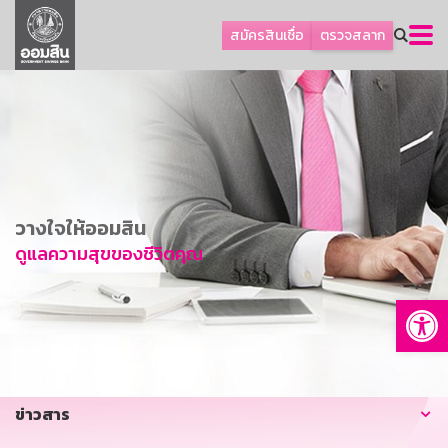
ลูกค้าธุรกิจ
สมัครสินเชื่อ
ตรวจสลาก
ลูกค้าผู้ประกอบรายย่อย
โปรโมชัน
ออมเพื่อสุข
เกี่ยวกับธนาคาร
การพัฒนาที่ยั่งยืน
วางใจให้ออมสิน
ข่าวสาร
ดูแลความสุขของชีวิตคุณ
บริการทางการเงิน
Op
อื่นๆ
ติดต่อเรา
บริการออนไลน์
ข่าวสาร
TH
EN
GSB Society