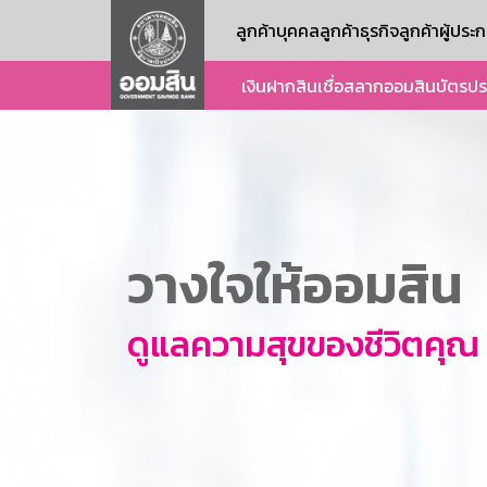
ลูกค้าบุคคล
ลูกค้าธุรกิจ
ลูกค้าผู้ปร
เงินฝาก
สินเชื่อ
สลากออมสิน
บัตร
ปร
วางใจให้ออมสิน
ดูแลความสุขของชีวิตคุณ