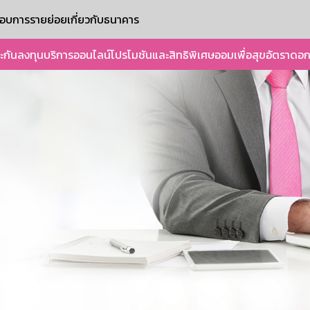
ะกอบการรายย่อย
เกี่ยวกับธนาคาร
ะกัน
ลงทุน
บริการออนไลน์
โปรโมชันและสิทธิพิเศษ
ออมเพื่อสุข
อัตราดอก