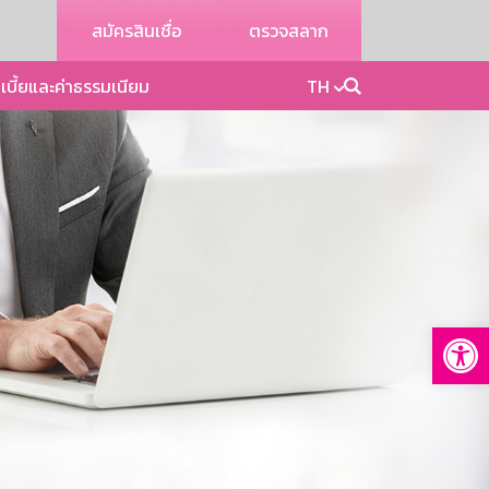
สมัครสินเชื่อ
ตรวจสลาก
เบี้ยและค่าธรรมเนียม
TH
Op