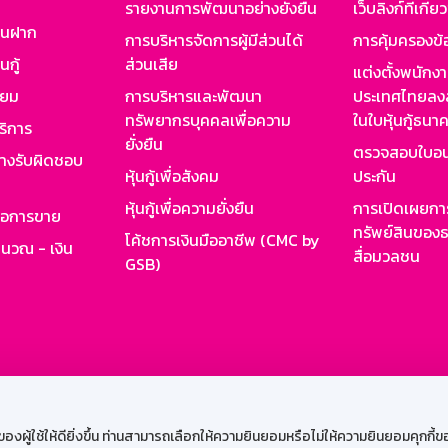
รายงานการพัฒนาอย่างยั่งยืน
เว็บลิงก์ที่เกี่ย
งินฝาก
การบริหารจัดการผู้มีส่วนได้
การคุ้มครองข้
นกู้
ส่วนเสีย
แต่งตั้งพนักง
ียม
การบริหารและพัฒนา
ประเทศไทยลงล
ทรัพยากรบุคคลเพื่อความ
ในใบหุ้นกู้ธน
ริการ
ยั่งยืน
ตรวจสอบใบอน
ย่างรับผิดชอบ
หุ้นกู้เพื่อสังคม
ประกัน
หุ้นกู้เพื่อความยั่งยืน
การเปิดเผยการ
รอการขาย
ทรัพย์สินของธ
โค้ชการเงินมืออาชีพ (CMC by
ำนวณ - เงิน
สื่อมวลชน
GSB)
กงาน
Web HR
GSB Wisdom
M-Search
เข้าสู่ร
ผู้ใช้ให้ดียิ่งขึ้น ท่านสามารถเลือกให้ความยินยอมหรือไม่ให้ความยินยอมคุกกี้ของเ