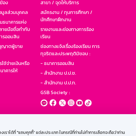
วข้อง
สาขา / จุดให้บริการ
อมูลส่วนบุคคล
สมัครงาน / ทุนการศึกษา /
นักศึกษาฝึกงาน
านธนาคารแห่ง
ายมือชื่อกำกับ
รายงานและช่องทางการร้อง
าคารออมสิน
เรียน
ุญาตผู้ขาย
ช่องทางแจ้งเรื่องร้องเรียน การ
ทุจริตและประพฤติมิชอบ :
ใช้จ่ายเงินหรือ
- ธนาคารออมสิน
นาคารให้
- สำนักงาน ป.ป.ช.
- สำนักงาน ป.ป.ท.
GSB Society :
ะบบเน็ตเมล
ราได้ที่ "แถบคุกกี้” แต่ละประเภท ในกรณีที่ท่านไม่ทำการเลือกจะถือว่าท่าน