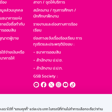
วข้อง
สาขา / จุดให้บริการ
อมูลส่วนบุคคล
สมัครงาน / ทุนการศึกษา /
นักศึกษาฝึกงาน
านธนาคารแห่ง
ายมือชื่อกำกับ
รายงานและช่องทางการร้อง
าคารออมสิน
เรียน
ุญาตผู้ขาย
ช่องทางแจ้งเรื่องร้องเรียน การ
ทุจริตและประพฤติมิชอบ :
ใช้จ่ายเงินหรือ
- ธนาคารออมสิน
นาคารให้
- สำนักงาน ป.ป.ช.
- สำนักงาน ป.ป.ท.
GSB Society :
ะบบเน็ตเมล
ราได้ที่ "แถบคุกกี้” แต่ละประเภท ในกรณีที่ท่านไม่ทำการเลือกจะถือว่าท่าน