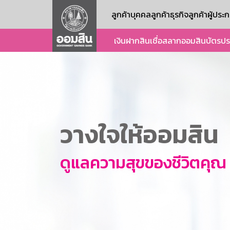
ลูกค้าบุคคล
ลูกค้าธุรกิจ
ลูกค้าผู้ปร
เงินฝาก
สินเชื่อ
สลากออมสิน
บัตร
ปร
วางใจให้ออมสิน
ดูแลความสุขของชีวิตคุณ