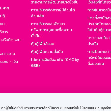
รายงานการพัฒนาอย่างยั่งยืน
เว็บลิงก์ที่เกี่ย
งินฝาก
การบริหารจัดการผู้มีส่วนได้
การคุ้มครองข้
นกู้
ส่วนเสีย
แต่งตั้งพนักง
ียม
การบริหารและพัฒนา
ประเทศไทยลงล
ทรัพยากรบุคคลเพื่อความ
ในใบหุ้นกู้ธน
ริการ
ยั่งยืน
ตรวจสอบใบอน
ย่างรับผิดชอบ
หุ้นกู้เพื่อสังคม
ประกัน
หุ้นกู้เพื่อความยั่งยืน
การเปิดเผยการ
รอการขาย
ทรัพย์สินของธ
โค้ชการเงินมืออาชีพ (CMC by
ำนวณ - เงิน
สื่อมวลชน
GSB)
กงาน
Web HR
GSB Wisdom
M-Search
เข้าสู่ร
ผู้ใช้ให้ดียิ่งขึ้น ท่านสามารถเลือกให้ความยินยอมหรือไม่ให้ความยินยอมคุกกี้ของเ