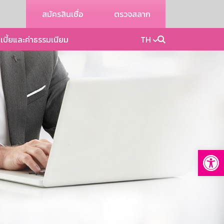
สมัครสินเชื่อ
ตรวจสลาก
เบี้ยและค่าธรรมเนียม
TH
Op