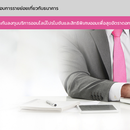
ะกอบการรายย่อย
เกี่ยวกับธนาคาร
ะกัน
ลงทุน
บริการออนไลน์
โปรโมชันและสิทธิพิเศษ
ออมเพื่อสุข
อัตราดอก