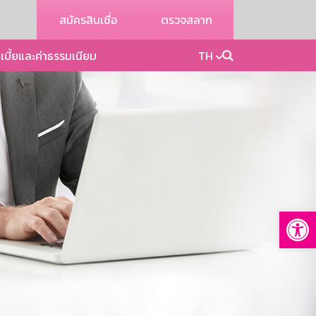
สมัครสินเชื่อ
ตรวจสลาก
เบี้ยและค่าธรรมเนียม
TH
Op