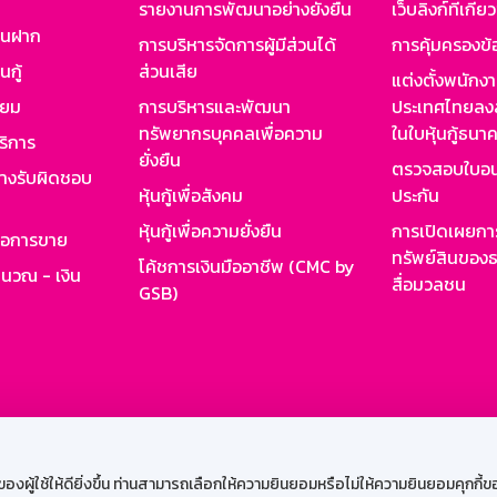
รายงานการพัฒนาอย่างยั่งยืน
เว็บลิงก์ที่เกี่ย
งินฝาก
การบริหารจัดการผู้มีส่วนได้
การคุ้มครองข้
นกู้
ส่วนเสีย
แต่งตั้งพนักง
ียม
การบริหารและพัฒนา
ประเทศไทยลงล
ทรัพยากรบุคคลเพื่อความ
ในใบหุ้นกู้ธน
ริการ
ยั่งยืน
ตรวจสอบใบอน
ย่างรับผิดชอบ
หุ้นกู้เพื่อสังคม
ประกัน
หุ้นกู้เพื่อความยั่งยืน
การเปิดเผยการ
รอการขาย
ทรัพย์สินของธ
โค้ชการเงินมืออาชีพ (CMC by
ำนวณ - เงิน
สื่อมวลชน
GSB)
กงาน
Web HR
GSB Wisdom
M-Search
เข้าสู่ร
ผู้ใช้ให้ดียิ่งขึ้น ท่านสามารถเลือกให้ความยินยอมหรือไม่ให้ความยินยอมคุกกี้ของเ