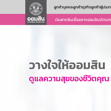
ลูกค้าบุคคล
ลูกค้าธุรกิจ
ลูกค้าผู้ปร
เงินฝาก
สินเชื่อ
สลากออมสิน
บัตร
ปร
วางใจให้ออมสิน
ดูแลความสุขของชีวิตคุณ