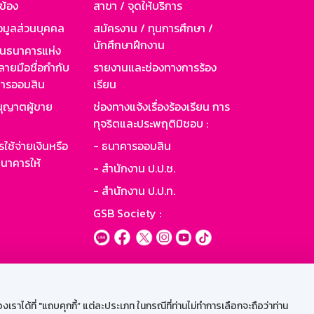
วข้อง
สาขา / จุดให้บริการ
อมูลส่วนบุคคล
สมัครงาน / ทุนการศึกษา /
นักศึกษาฝึกงาน
านธนาคารแห่ง
ายมือชื่อกำกับ
รายงานและช่องทางการร้อง
าคารออมสิน
เรียน
ุญาตผู้ขาย
ช่องทางแจ้งเรื่องร้องเรียน การ
ทุจริตและประพฤติมิชอบ :
ใช้จ่ายเงินหรือ
- ธนาคารออมสิน
นาคารให้
- สำนักงาน ป.ป.ช.
- สำนักงาน ป.ป.ท.
GSB Society :
ะบบเน็ตเมล
ราได้ที่ "แถบคุกกี้” แต่ละประเภท ในกรณีที่ท่านไม่ทำการเลือกจะถือว่าท่าน