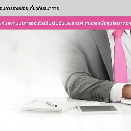
ะกอบการรายย่อย
เกี่ยวกับธนาคาร
ะกัน
ลงทุน
บริการออนไลน์
โปรโมชันและสิทธิพิเศษ
ออมเพื่อสุข
อัตราดอก