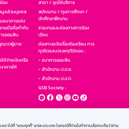
วข้อง
สาขา / จุดให้บริการ
อมูลส่วนบุคคล
สมัครงาน / ทุนการศึกษา /
นักศึกษาฝึกงาน
านธนาคารแห่ง
ายมือชื่อกำกับ
รายงานและช่องทางการร้อง
าคารออมสิน
เรียน
ุญาตผู้ขาย
ช่องทางแจ้งเรื่องร้องเรียน การ
ทุจริตและประพฤติมิชอบ :
ใช้จ่ายเงินหรือ
- ธนาคารออมสิน
นาคารให้
- สำนักงาน ป.ป.ช.
- สำนักงาน ป.ป.ท.
GSB Society :
ะบบเน็ตเมล
ราได้ที่ "แถบคุกกี้” แต่ละประเภท ในกรณีที่ท่านไม่ทำการเลือกจะถือว่าท่าน