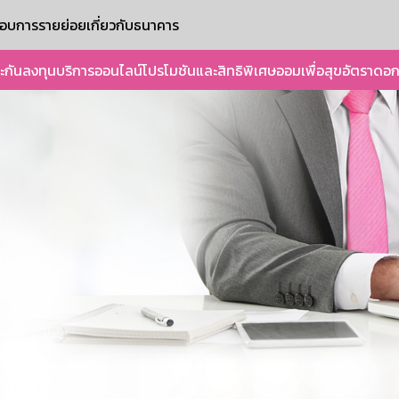
ะกอบการรายย่อย
เกี่ยวกับธนาคาร
ะกัน
ลงทุน
บริการออนไลน์
โปรโมชันและสิทธิพิเศษ
ออมเพื่อสุข
อัตราดอก