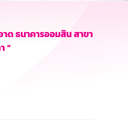
อาด ธนาคารออมสิน สาขา
า “