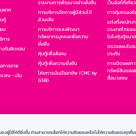
รายงานการพัฒนาอย่างยั่งยืน
เว็บลิงก์ที่เกี่ย
งินฝาก
การบริหารจัดการผู้มีส่วนได้
การคุ้มครองข้
นกู้
ส่วนเสีย
แต่งตั้งพนักง
ียม
การบริหารและพัฒนา
ประเทศไทยลงล
ทรัพยากรบุคคลเพื่อความ
ในใบหุ้นกู้ธน
ริการ
ยั่งยืน
ตรวจสอบใบอน
ย่างรับผิดชอบ
หุ้นกู้เพื่อสังคม
ประกัน
หุ้นกู้เพื่อความยั่งยืน
การเปิดเผยการ
รอการขาย
ทรัพย์สินของธ
โค้ชการเงินมืออาชีพ (CMC by
ำนวณ - เงิน
สื่อมวลชน
GSB)
กงาน
Web HR
GSB Wisdom
M-Search
เข้าสู่ร
ผู้ใช้ให้ดียิ่งขึ้น ท่านสามารถเลือกให้ความยินยอมหรือไม่ให้ความยินยอมคุกกี้ของเ