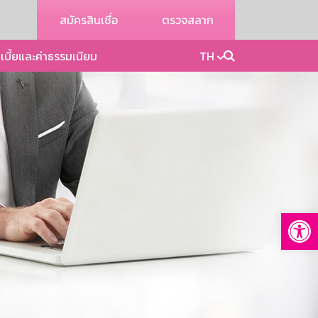
สมัครสินเชื่อ
ตรวจสลาก
เบี้ยและค่าธรรมเนียม
TH
Op