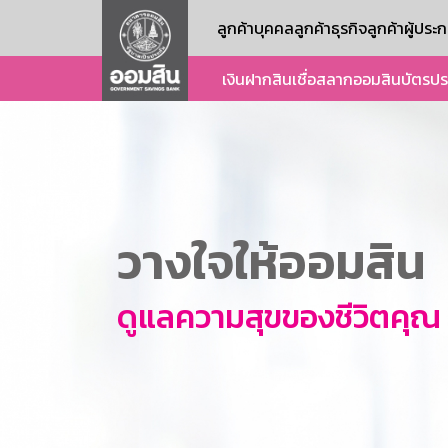
ลูกค้าบุคคล
ลูกค้าธุรกิจ
ลูกค้าผู้ปร
เงินฝาก
สินเชื่อ
สลากออมสิน
บัตร
ปร
วางใจให้ออมสิน
ดูแลความสุขของชีวิตคุณ