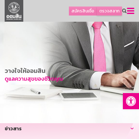
ลูกค้าธุรกิจ
สมัครสินเชื่อ
ตรวจสลาก
ลูกค้าผู้ประกอบรายย่อย
โปรโมชัน
ออมเพื่อสุข
เกี่ยวกับธนาคาร
การพัฒนาที่ยั่งยืน
วางใจให้ออมสิน
ข่าวสาร
ดูแลความสุขของชีวิตคุณ
บริการทางการเงิน
Op
อื่นๆ
ติดต่อเรา
บริการออนไลน์
ข่าวสาร
TH
EN
GSB Society