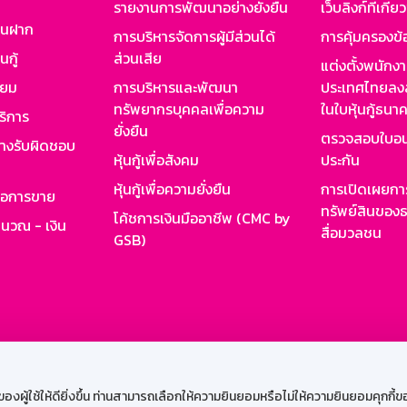
รายงานการพัฒนาอย่างยั่งยืน
เว็บลิงก์ที่เกี่ย
งินฝาก
การบริหารจัดการผู้มีส่วนได้
การคุ้มครองข้
นกู้
ส่วนเสีย
แต่งตั้งพนักง
ียม
การบริหารและพัฒนา
ประเทศไทยลงล
ทรัพยากรบุคคลเพื่อความ
ในใบหุ้นกู้ธน
ริการ
ยั่งยืน
ตรวจสอบใบอน
ย่างรับผิดชอบ
หุ้นกู้เพื่อสังคม
ประกัน
หุ้นกู้เพื่อความยั่งยืน
การเปิดเผยการ
รอการขาย
ทรัพย์สินของธ
โค้ชการเงินมืออาชีพ (CMC by
ำนวณ - เงิน
สื่อมวลชน
GSB)
กงาน
Web HR
GSB Wisdom
M-Search
เข้าสู่ร
ผู้ใช้ให้ดียิ่งขึ้น ท่านสามารถเลือกให้ความยินยอมหรือไม่ให้ความยินยอมคุกกี้ของเ