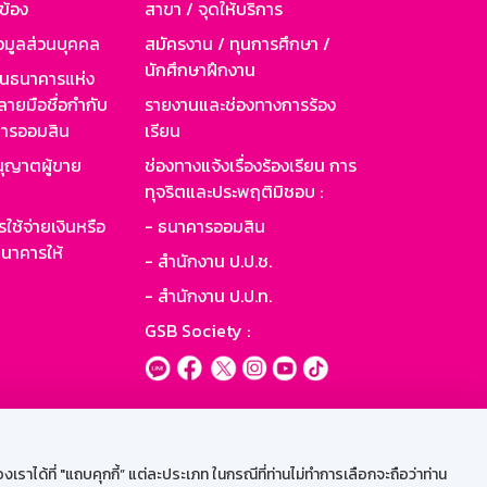
วข้อง
สาขา / จุดให้บริการ
อมูลส่วนบุคคล
สมัครงาน / ทุนการศึกษา /
นักศึกษาฝึกงาน
านธนาคารแห่ง
ายมือชื่อกำกับ
รายงานและช่องทางการร้อง
าคารออมสิน
เรียน
ุญาตผู้ขาย
ช่องทางแจ้งเรื่องร้องเรียน การ
ทุจริตและประพฤติมิชอบ :
ใช้จ่ายเงินหรือ
- ธนาคารออมสิน
นาคารให้
- สำนักงาน ป.ป.ช.
- สำนักงาน ป.ป.ท.
GSB Society :
ะบบเน็ตเมล
ราได้ที่ "แถบคุกกี้” แต่ละประเภท ในกรณีที่ท่านไม่ทำการเลือกจะถือว่าท่าน