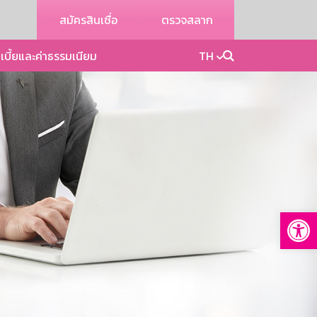
สมัครสินเชื่อ
ตรวจสลาก
เบี้ยและค่าธรรมเนียม
TH
Op