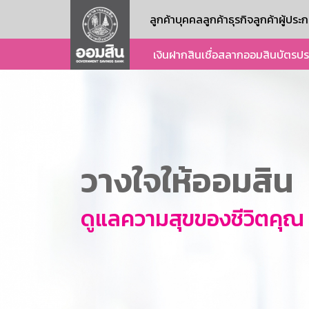
ลูกค้าบุคคล
ลูกค้าธุรกิจ
ลูกค้าผู้ปร
เงินฝาก
สินเชื่อ
สลากออมสิน
บัตร
ปร
วางใจให้ออมสิน
ดูแลความสุขของชีวิตคุณ