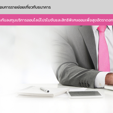
ะกอบการรายย่อย
เกี่ยวกับธนาคาร
ะกัน
ลงทุน
บริการออนไลน์
โปรโมชันและสิทธิพิเศษ
ออมเพื่อสุข
อัตราดอก