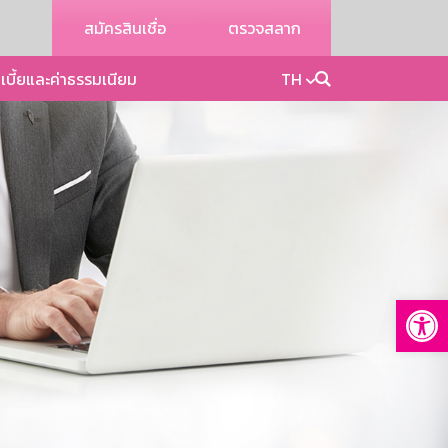
สมัครสินเชื่อ
ตรวจสลาก
เบี้ยและค่าธรรมเนียม
TH
Op