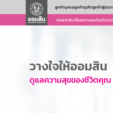
ลูกค้าบุคคล
ลูกค้าธุรกิจ
ลูกค้าผู้ปร
เงินฝาก
สินเชื่อ
สลากออมสิน
บัตร
ปร
วางใจให้ออมสิน
ดูแลความสุขของชีวิตคุณ