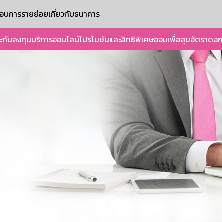
ะกอบการรายย่อย
เกี่ยวกับธนาคาร
ะกัน
ลงทุน
บริการออนไลน์
โปรโมชันและสิทธิพิเศษ
ออมเพื่อสุข
อัตราดอก