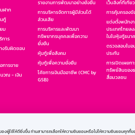
รายงานการพัฒนาอย่างยั่งยืน
เว็บลิงก์ที่เกี่ย
งินฝาก
การบริหารจัดการผู้มีส่วนได้
การคุ้มครองข้
นกู้
ส่วนเสีย
แต่งตั้งพนักง
ียม
การบริหารและพัฒนา
ประเทศไทยลงล
ทรัพยากรบุคคลเพื่อความ
ในใบหุ้นกู้ธน
ริการ
ยั่งยืน
ตรวจสอบใบอน
ย่างรับผิดชอบ
หุ้นกู้เพื่อสังคม
ประกัน
หุ้นกู้เพื่อความยั่งยืน
การเปิดเผยการ
รอการขาย
ทรัพย์สินของธ
โค้ชการเงินมืออาชีพ (CMC by
ำนวณ - เงิน
สื่อมวลชน
GSB)
กงาน
Web HR
GSB Wisdom
M-Search
เข้าสู่ร
ผู้ใช้ให้ดียิ่งขึ้น ท่านสามารถเลือกให้ความยินยอมหรือไม่ให้ความยินยอมคุกกี้ของเ