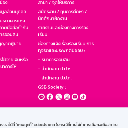
วข้อง
สาขา / จุดให้บริการ
อมูลส่วนบุคคล
สมัครงาน / ทุนการศึกษา /
นักศึกษาฝึกงาน
านธนาคารแห่ง
ายมือชื่อกำกับ
รายงานและช่องทางการร้อง
าคารออมสิน
เรียน
ุญาตผู้ขาย
ช่องทางแจ้งเรื่องร้องเรียน การ
ทุจริตและประพฤติมิชอบ :
ใช้จ่ายเงินหรือ
- ธนาคารออมสิน
นาคารให้
- สำนักงาน ป.ป.ช.
- สำนักงาน ป.ป.ท.
GSB Society :
ะบบเน็ตเมล
ราได้ที่ "แถบคุกกี้” แต่ละประเภท ในกรณีที่ท่านไม่ทำการเลือกจะถือว่าท่าน