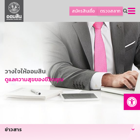
ลูกค้าธุรกิจ
สมัครสินเชื่อ
ตรวจสลาก
ลูกค้าผู้ประกอบรายย่อย
โปรโมชัน
ออมเพื่อสุข
เกี่ยวกับธนาคาร
การพัฒนาที่ยั่งยืน
วางใจให้ออมสิน
ข่าวสาร
ดูแลความสุขของชีวิตคุณ
บริการทางการเงิน
Op
อื่นๆ
ติดต่อเรา
บริการออนไลน์
ข่าวสาร
TH
EN
GSB Society