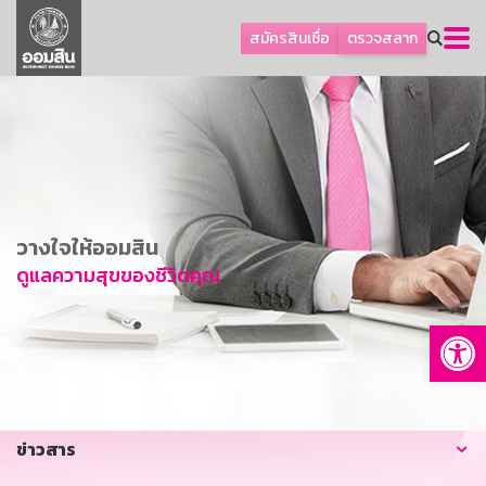
ลูกค้าธุรกิจ
สมัครสินเชื่อ
ตรวจสลาก
ลูกค้าผู้ประกอบรายย่อย
โปรโมชัน
ออมเพื่อสุข
เกี่ยวกับธนาคาร
การพัฒนาที่ยั่งยืน
วางใจให้ออมสิน
ข่าวสาร
ดูแลความสุขของชีวิตคุณ
บริการทางการเงิน
Op
อื่นๆ
ติดต่อเรา
บริการออนไลน์
ข่าวสาร
TH
EN
GSB Society