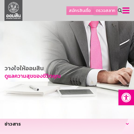
ลูกค้าธุรกิจ
สมัครสินเชื่อ
ตรวจสลาก
ลูกค้าผู้ประกอบรายย่อย
โปรโมชัน
ออมเพื่อสุข
เกี่ยวกับธนาคาร
การพัฒนาที่ยั่งยืน
วางใจให้ออมสิน
ข่าวสาร
ดูแลความสุขของชีวิตคุณ
บริการทางการเงิน
Op
อื่นๆ
ติดต่อเรา
บริการออนไลน์
ข่าวสาร
TH
EN
GSB Society