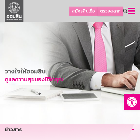
ลูกค้าธุรกิจ
สมัครสินเชื่อ
ตรวจสลาก
ลูกค้าผู้ประกอบรายย่อย
โปรโมชัน
ออมเพื่อสุข
เกี่ยวกับธนาคาร
การพัฒนาที่ยั่งยืน
วางใจให้ออมสิน
ข่าวสาร
ดูแลความสุขของชีวิตคุณ
บริการทางการเงิน
Op
อื่นๆ
ติดต่อเรา
บริการออนไลน์
ข่าวสาร
TH
EN
GSB Society