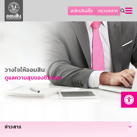
ลูกค้าธุรกิจ
สมัครสินเชื่อ
ตรวจสลาก
ลูกค้าผู้ประกอบรายย่อย
โปรโมชัน
ออมเพื่อสุข
เกี่ยวกับธนาคาร
การพัฒนาที่ยั่งยืน
วางใจให้ออมสิน
ข่าวสาร
ดูแลความสุขของชีวิตคุณ
บริการทางการเงิน
Op
อื่นๆ
ติดต่อเรา
บริการออนไลน์
ข่าวสาร
TH
EN
GSB Society